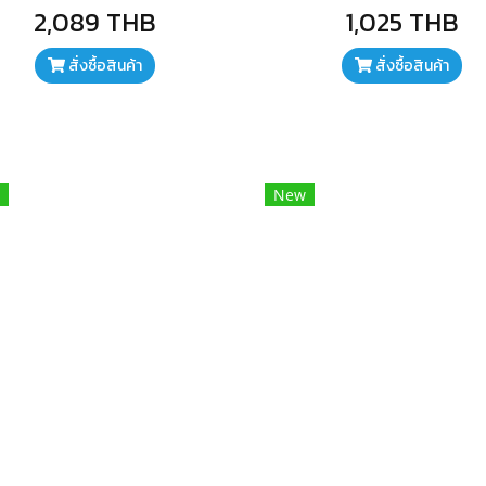
เสียงรบกวน มีไฟ RGB มีช่องต่อ
โค้งงอได้อิสระ 360 องศา
2,089 THB
1,025 THB
mm สำหรับเสียบหูฟังมอนิเติร์เสียง
แบบ real time
สั่งซื้อสินค้า
สั่งซื้อสินค้า
New