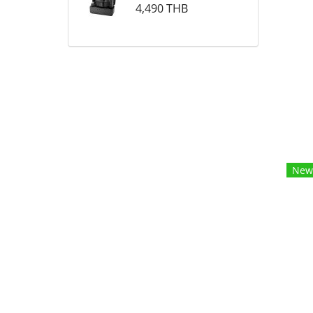
4,490 THB
New