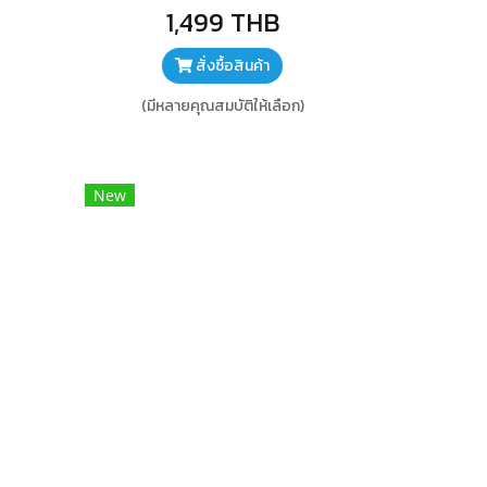
ด้วย Ai ใช้งานได้ไกลสูงสุด 100 เมตร
1,499 THB
ใช้งานง่าย เเสียบแล้วจับคู่อัตโนมัติ ตัว
ไมค์ แบตเตอรี่ ใช้งานได้ 6 ชั่วโมง หรือ
สั่งซื้อสินค้า
30 ชั่วโมง ถ้าใช้ร่วมกับเคสชาร์จ
(มีหลายคุณสมบัติให้เลือก)
New