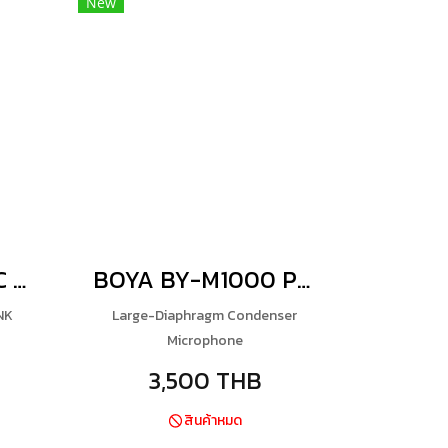
New
BOYA USB Type-C Adapter/MFI Certified Lightning Adapter/3.5mm TRS Adapter for BOYALINK
BOYA BY-M1000 Pro
NK
Large-Diaphragm Condenser
Microphone
3,500 THB
สินค้าหมด