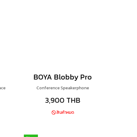
4
BOYA Blobby Pro
ace
Conference Speakerphone
3,900 THB
สินค้าหมด