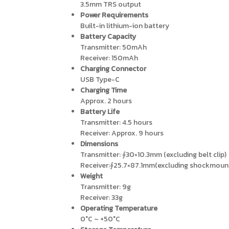
3.5mm TRS output
Power Requirements
Built-in lithium-ion battery
Battery Capacity
Transmitter: 50mAh
Receiver: 150mAh
Charging Connector
USB Type-C
Charging Time
Approx. 2 hours
Battery Life
Transmitter: 4.5 hours
Receiver: Approx. 9 hours
Dimensions
Transmitter: ∮30×10.3mm (excluding belt clip)
Receiver:∮25.7×87.1mm(excluding shockmoun
Weight
Transmitter: 9g
Receiver: 33g
Operating Temperature
0°C ~ +50°C