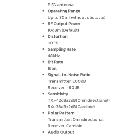
PIFA antenna
Operating Range
Up to 30m (without obstacle)
RF Output Power
10dBm (Default)
Distortion
≤0.1%
Sampling Rate
48kHz
Bit Rate
16bit
Signal-to-Noise Ratio
Transmitter: ≥80dB
Receiver: ≥80dB
Sensitivity
TX:-42dB±2dB(Omnidirectional)
RX:-36dB±2dB(Cardioid)
Polar Pattern
Transmitter: Omnidirectional
Receiver: Cardioid
Audio Output