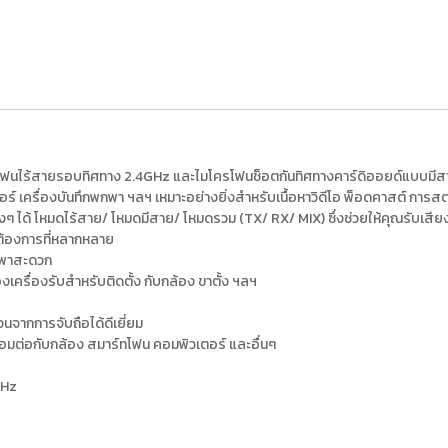
ฟนไร้สายรอบทิศทาง 2.4GHz และไมโครโฟนช็อตกันทิศทางคาร์ดิออยด์แบบมีสา
ตอร์ เครื่องบันทึกพกพา ฯลฯ เหมาะอย่างยิ่งสำหรับเนื้อหาวิดีโอ พ็อดคาสต์ กา
้ โหมดไร้สาย/ โหมดมีสาย/ โหมดรวม (TX/ RX/ MIX) ซึ่งช่วยให้คุณรับเสียงจ
้องการที่หลากหลาย
พกพาสะดวก
ครื่องรับสำหรับติดตั้ง กับกล้อง ขาตั้ง ฯลฯ
นจากการจับถือได้ดีเยี่ยม
่อมต่อกับกล้อง สมาร์ทโฟน คอมพิวเตอร์ และอื่นๆ
GHz