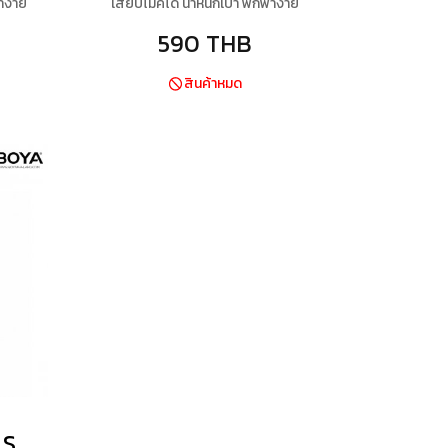
าง่าย
เสียบไมค์ได้ น้ำหนักเบา พกพาง่าย
590 THB
สินค้าหมด
Ulanzi Iron Man II ST-02 Tripod Mount