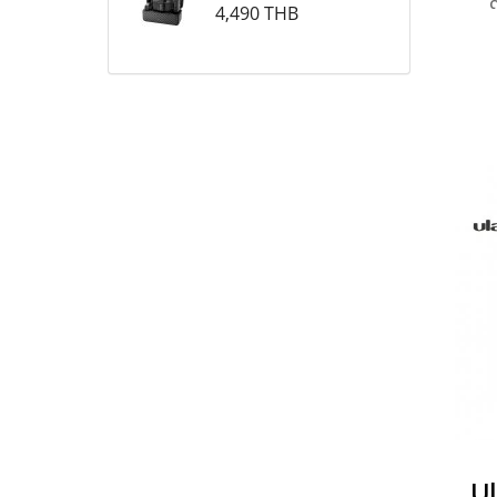
ด
4,490 THB
อง
เบา
ในต