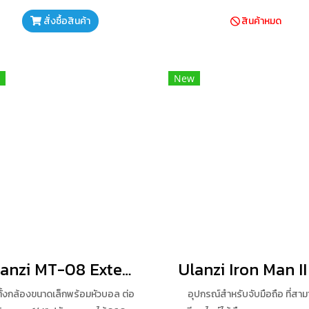
 ยาวสุด 120 cm น้ำหนักเบา ขนาดเล็ก
ได้ง่ายขึ้น
สั่งซื้อสินค้า
สินค้าหมด
New
Ulanzi MT-08 Extensible Tripod& Handle
ั้งกล้องขนาดเล็กพร้อมหัวบอล ต่อ
อุปกรณ์สำหรับจับมือถือ ที่สา