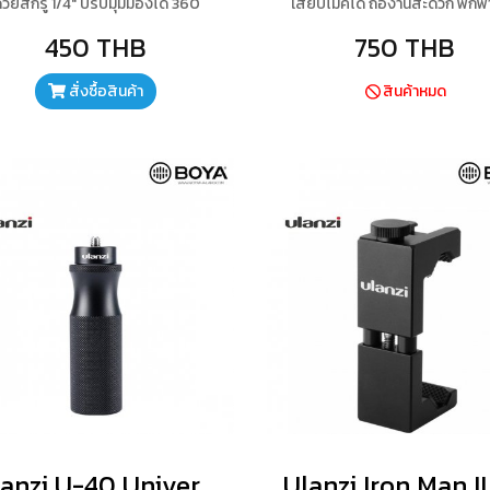
้วยสกรู 1/4″ ปรับมุมมองได้ 360
เสียบไมค์ได้ ถืองานสะดวก พกพ
ศา เป็นไม้เซลฟี่ขนาดพกพา น้ำหนัก
450 THB
750 THB
 สามารถยืดหดได้ ป็น Tripod สามขา
ัว สามารถตั้งได้มั่นคง วัสดุคุณภาพ
สั่งซื้อสินค้า
สินค้าหมด
ดีมีความแข็งแรง การใช้งาน
อเนกประสงค์
Ulanzi U-40 Universal Hand grip