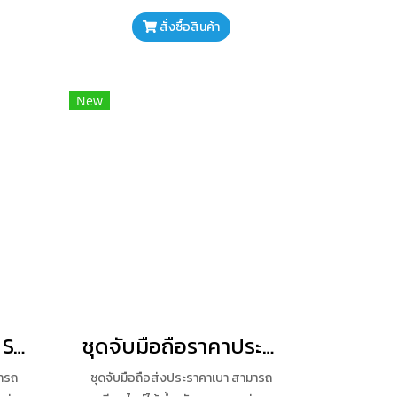
กันกระแทกสำหรับกล้อง DSLR, กล้อง
วีดีโอ, มือถือ
สั่งซื้อสินค้า
New
Ulanzi Iron Man II ST-02 Tripod Mount+Ulanzi U-40 Universal Hand grip
ชุดจับมือถือราคาประหยัด
มารถ
ชุดจับมือถือส่งประราคาเบา สามารถ