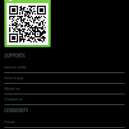
SUPPORTS
How to order
How to pay
About us
Contact us
COMMUNITY
Forum