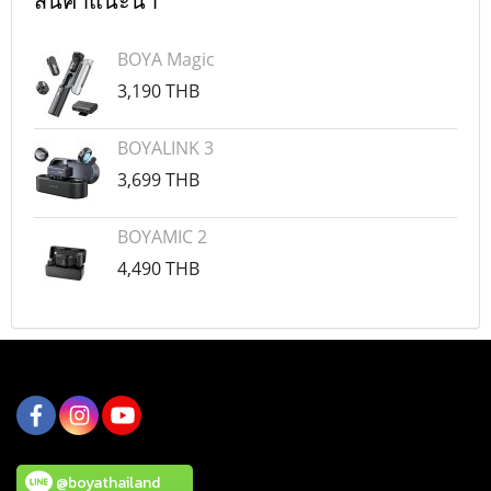
สินค้าแนะนำ
BOYA Magic
3,190 THB
BOYALINK 3
3,699 THB
BOYAMIC 2
4,490 THB
@boyathailand