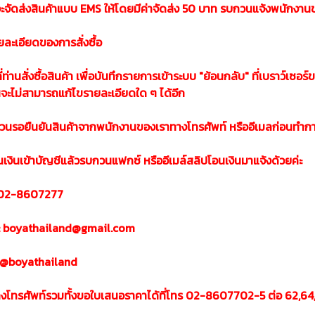
ะจัดส่งสินค้าแบบ EMS ให้โดยมีค่าจัดส่ง 50 บาท รบกวนแจ้งพนักงานข
ยละเอียดของการสั่งซื้อ
ที่ท่านสั่งซื้อสินค้า เพื่อบันทึกรายการเข้าระบบ "ย้อนกลับ" ที่เบราว์เซอร
นจะไม่สามารถแก้ไขรายละเอียดใด ๆ ได้อีก
นรอยืนยันสินค้าจากพนักงานของเราทางโทรศัพท์ หรืออีเมลก่อนทำกา
เงินเข้าบัญชีแล้วรบกวนแฟกซ์ หรืออีเมล์สลิปโอนเงินมาแจ้งด้วยค่ะ
 02-8607277
: boyathailand@gmail.com
 :@boyathailand
อทางโทรศัพท์รวมทั้งขอใบเสนอราคาได้ที่โทร 02-8607702-5 ต่อ 62