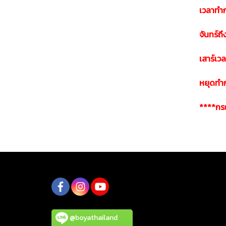
เวลาทำ
จันทร์ถ
เสาร์เว
หยุดทำกา
****กรณี
@boyathailand