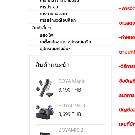
การศึกษา การฝึกอบรม
การประชุม
• การจัด
การถ่ายทอดสด
การสร้างวิดีโอบล็อก
จะแสดงร
สินค้าอื่น ๆ
แสง ไฟ
•กำหนดที
ขาตั้งกล้อง และ อุปกรณ์เสริม
อุปกรณ์เสริมอื่น ๆ
ตามปกติ 
สินค้าแนะนำ
•วิธีกา
ชื่อบัญช
BOYA Magic
3,190 THB
ธนาคาร
BOYALINK 3
บัญชีออ
3,699 THB
เลขที่บ
BOYAMIC 2