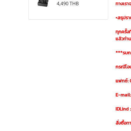
ทางเราจ
4,490 THB
•สรุปรา
ทุกครั้ง
แล้วท่า
***รบกว
กรณีโอน
แฟกซ์:
E-mail
IDLind
สั่งซื้