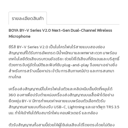
รายละเอียดสินค้า
BOYA BY-V Series V2.0 Next-Gen Dual-Channel Wireless
Microphone
ซีรีส์ BY-V Series V2.0 เป็นไมโครโฟนไร้สายแบบสองช่อง
สัญญาณที่ได้รับการอัพเกรด มีน้ำหนักเบาและพกพาสะดวก มาพร้อม
เทคโนโลยีตัดเสียงรบกวนอัจฉริยะ ช่วยให้ได้เสียงที่ชัดเจนและบริสุทธิ์
ด้วยการจับคู่อัตโนมัติและฟังก์ชัน plug-and-play จึงเหมาะอย่างยิ่ง
สำหรับการสร้างเนื้อหาประจำวัน การสัมภาษณ์ข่าว และการสนทนา
ทางไกล
เครื่องส่งสัญญาณมีไมโครโฟนในตัวและคลิปหนีบเข็มขัดที่หมุนได้
360 องศาเพื่อปรับตำแหน่งเครื่องส่งสัญญาณบนเสื้อผ้าได้อย่าง
ยืดหยุ่น BY-V มีการกำหนดค่าหลายแบบพร้อมตัวเลือกตัวรับ
สัญญาณสามแบบที่รองรับ USB-C, Lightning และเอาต์พุต TRS 3.5
มม. ทำให้เข้ากันได้กับสมาร์ทโฟน คอมพิวเตอร์ และกล้อง
ตัวรับสัญญาณทั้งสามนี้ช่วยให้ผู้ใช้เล่นเสียงได้โดยตรงโดยไม่ต้อง