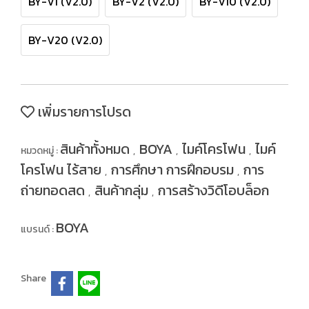
BY-V1 (V2.0)
BY-V2 (V2.0)
BY-V10 (V2.0)
BY-V20 (V2.0)
เพิ่มรายการโปรด
สินค้าทั้งหมด
BOYA
ไมค์โครโฟน
ไมค์
หมวดหมู่ :
,
,
,
โครโฟน ไร้สาย
การศึกษา การฝึกอบรม
การ
,
,
ถ่ายทอดสด
สินค้ากลุ่ม
การสร้างวิดีโอบล็อก
,
,
BOYA
แบรนด์ :
Share