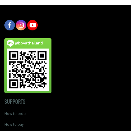
@boyathailand
SUPPORTS
How to order
How to pay