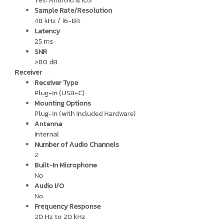
Yes: Android & iOS
Sample Rate/Resolution
48 kHz / 16-Bit
Latency
25 ms
SNR
>80 dB
Receiver
Receiver Type
Plug-In (USB-C)
Mounting Options
Plug-In (with Included Hardware)
Antenna
Internal
Number of Audio Channels
2
Built-In Microphone
No
Audio I/O
No
Frequency Response
20 Hz to 20 kHz