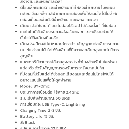
สง่างามและเหนือกาลเวลา
ดีไซน์เล็กกะทัดรัดและน้ำหนักเบาทำให้สวมใส่สบาย ไม่หย่อน
คล้อย มีแม่เหล็ก คลิป และสายคล้องเพื่อให้สวมใส่ได้ไม่จำกัด
กล่องเก็บของในตัวมีน้ำหนักเบาและพกพาสะดวก
เสียบแล้วใช้งานได้เลย ไม่ต้องใช้แอป ไม่ต้องตั้งค่าที่ซับซ้อน
เทคโนโลยีตัดเสียงรบกวนอัจฉริยะและกระจกบังลมช่วยให้
มั่นใจได้ถึงเสียงที่คมชัด
เสียง 24 บิต 48 kHz และอัตราส่วนสัญญาณต่อเสียงรบกวน
80 dB ช่วยให้มั่นใจได้ถึงเสียงที่มีความละเอียดสูงและไม่มีการ
สูญเสีย
แบตเตอรี่มีอายุการใช้งานสูงสุด 15 ชั่วโมงสำหรับไมโครโฟน
แต่ละตัว ตัวรับสัญญาณรองรับการชาร์จขณะบันทึก
ที่บังลมที่ปรับแต่งได้ช่วยลดเสียงลมและซ่อนไมโครโฟนได้
อย่างแนบเนียนเพื่อให้ดูสง่างาม
Model: BY-Omic
ประเภทการเชื่อมต่อ: ไร้สาย 2.4Ghz
ระยะรับส่งสัญญาณ: 50 เมตร
การเชื่อมต่อ: USB Type-C, Linghtning
Charging Time: 2-3 ชม.
Battery Life: 15 ชม.
สี: Black
รูปแบบการใช้งาน: 2TX, 1RX