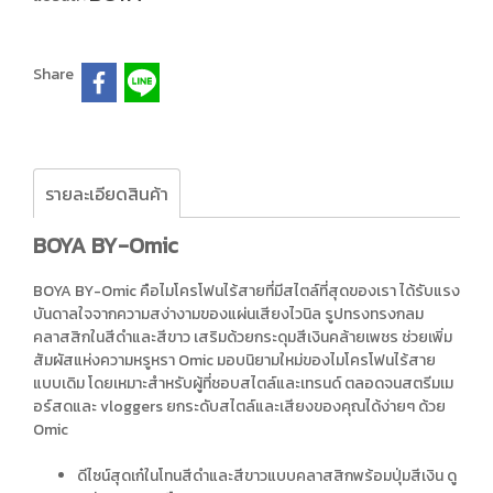
Share
รายละเอียดสินค้า
BOYA BY-Omic
BOYA BY-Omic คือไมโครโฟนไร้สายที่มีสไตล์ที่สุดของเรา ได้รับแรง
บันดาลใจจากความสง่างามของแผ่นเสียงไวนิล รูปทรงทรงกลม
คลาสสิกในสีดำและสีขาว เสริมด้วยกระดุมสีเงินคล้ายเพชร ช่วยเพิ่ม
สัมผัสแห่งความหรูหรา Omic มอบนิยามใหม่ของไมโครโฟนไร้สาย
แบบเดิม โดยเหมาะสำหรับผู้ที่ชอบสไตล์และเทรนด์ ตลอดจนสตรีมเม
อร์สดและ vloggers ยกระดับสไตล์และเสียงของคุณได้ง่ายๆ ด้วย
Omic
ดีไซน์สุดเก๋ในโทนสีดำและสีขาวแบบคลาสสิกพร้อมปุ่มสีเงิน ดู