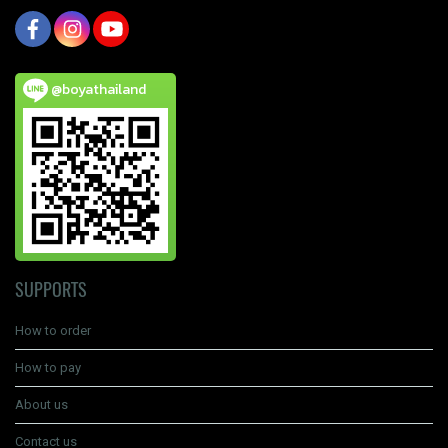
@boyathailand
SUPPORTS
How to order
How to pay
About us
Contact us