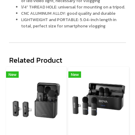
or led video light, necessary for vlogging
1/4” THREAD HOLE: universal for mounting on a tripod.
CNC ALUMINUM ALLOY: good quality and durable
LIGHTWEIGHT and PORTABLE: 5.04-inch length in
total, perfect size for smartphone vlogging
Related Product
New
New