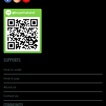
@boyathailand
SUPPORTS
How to order
How to pay
About us
Contact us
COMMUNITY