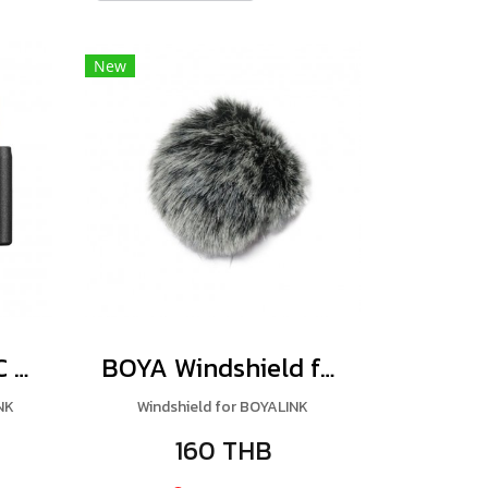
New
BOYA USB Type-C Adapter/MFI Certified Lightning Adapter/3.5mm TRS Adapter for BOYALINK
BOYA Windshield for BOYALINK
NK
Windshield for BOYALINK
160 THB