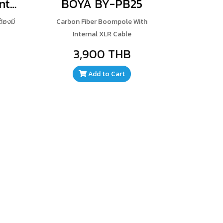
BOYA Shock Mount for BY-MM1
BOYA BY-PB25
้องมี
Carbon Fiber Boompole With
Internal XLR Cable
3,900 THB
Add to Cart