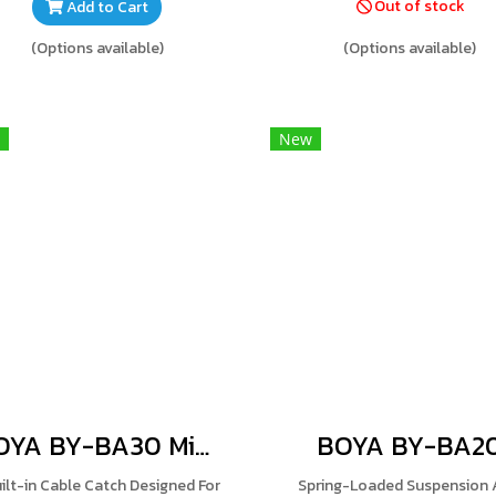
Out of stock
Add to Cart
(Options available)
(Options available)
New
BOYA BY-BA30 Microphone Boom Arm
BOYA BY-BA2
uilt-in Cable Catch Designed For
Spring-Loaded Suspension