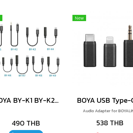
New
BOYA BY-K1 BY-K2 BY-K3 BY-K4 BY-K5 BY-K6 BY-K7 BY-K8 BY-K9
Audio Adapter for BOYALI
538 THB
490 THB