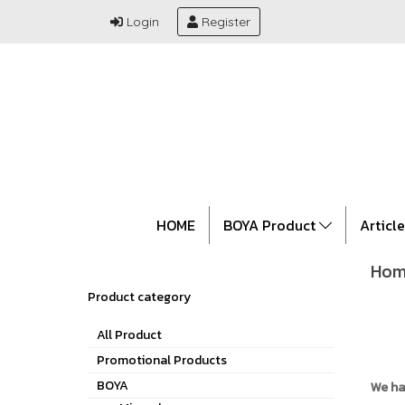
Login
Register
HOME
BOYA Product
Articl
Hom
Product category
All Product
Promotional Products
BOYA
We ha