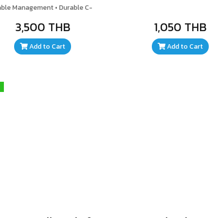
ble Management • Durable C-
Clamp Mount for Table
3,500 THB
1,050 THB
ttachment • Adjustble-hinge
Controls • Weighs up to
Add to Cart
Add to Cart
1.364kg(3lb) • Designed for
Professional Broadcast
rophone • Includes 5/8" to 3/8"
Threading Screw