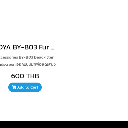
BOYA BY-B03 Fur Windscreen for PVM1000 Microphone
cessories BY-B03 Deadkitten
ndscreen ออกแบบมาเพื่อลดเสียง
 เมื่อมีการบันทึกในสภาพสูงจากพื้น
600 THB
วยการออกแบบที่ไม่มีผลกระทบต่อ
ตอบสนองความถี่ของเสียงสะท้อน
Add to Cart
ละเสียงรบกวนอื่นๆ เพื่อการบันทึก
ียงที่ได้คุณภาพคมชัดและชัดเจน มา
ร้อมกับสายยืดหยุ่นเพื่อปรับตาม
ขนาดของไมโครโฟน