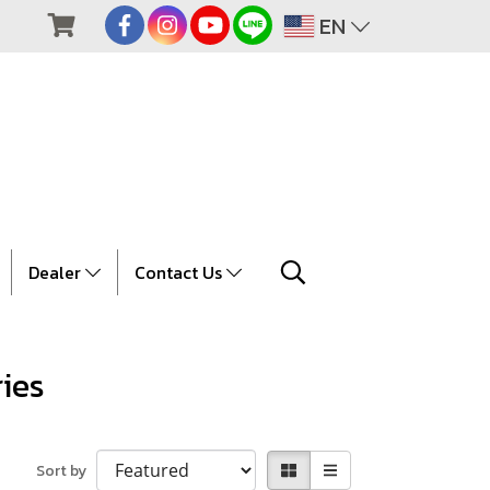
EN
Dealer
Contact Us
ies
Sort by