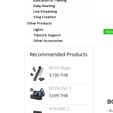
Education & Training
Daily Meeting
Live Streaming
Vlog Creation
Other Products
Lights
New
Tripod & Support
Other Accessories
Recommended Products
BOYA Magic
3,190 THB
BOYALINK 3
3,699 THB
BOYAMIC 2
• B