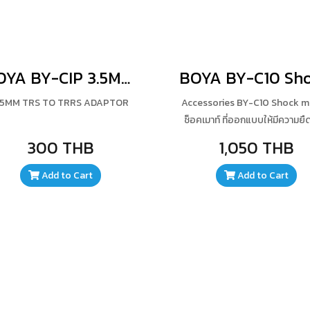
BOYA BY-CIP 3.5MM TRS TO TRRS ADAPTOR
.5MM TRS TO TRRS ADAPTOR
Accessories BY-C10 Shock 
ช็อคเมาท์ ที่ออกแบบให้มีความยืด
รองรับการสั่นสะเทือนและแรงก
300 THB
1,050 THB
ช่วยลดเสียงรบกวนหากมีกา
เคลื่อนไหวที่ไมโครโฟน สามาร
Add to Cart
Add to Cart
เพื่อปรับตำแหน่งได้ ทำจากวัสดุท
คุณภาพสูง, แข็งแรงและมีความ