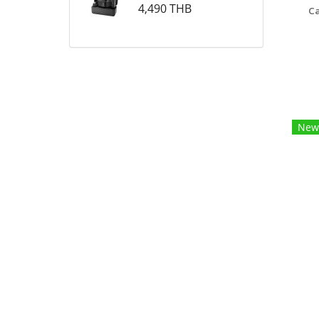
4,490 THB
Ca
A
Mic
New