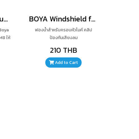
BOYA 3.5 To 3.5 Audio Connector for WM6/WM8
BOYA Windshield for BY-M1
 Boya
ฟองน้ำสำหรับครอบหัวไมค์ คลิป
8 ให้
ป้องกันเสียงลม
บกวน
210 THB
Add to Cart