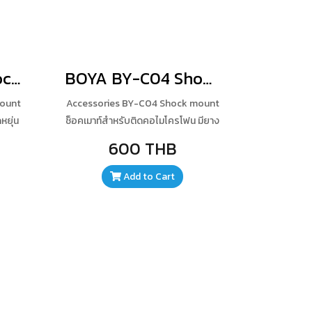
BOYA BY-C10 Shock mount
BOYA BY-C04 Shock Mount
mount
Accessories BY-C04 Shock mount
หยุ่น
ช็อคเมาท์สำหรับติดคอไมโครโฟน มียาง
ระแทก
สำหรับกันกระแทก ช่วยลดเสียงรบกวน
600 THB
ร
ที่เกิดจากการเคลื่อนไหว ลดการสั่น
ถถอด
สะเทือนของไมโครโฟน ระหว่างถ่ายทำ
Add to Cart
ี่มี
ปรับองศาการเงยได้ สามารถใช้กับไม
ทนทาน
บูมได้เป็นอย่างดี ทนทานและน้ำหนักเบา
วัสดุ ที่ทำมาจากซิลิโคน