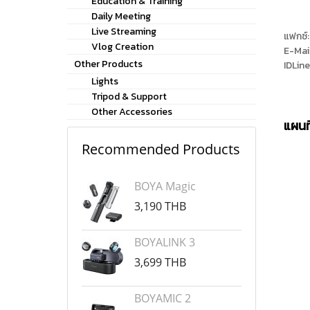
Education & Training
Daily Meeting
Live Streaming
แฟกซ์
Vlog Creation
E-Mai
Other Products
IDLin
Lights
Tripod & Support
Other Accessories
แผนท
Recommended Products
BOYA Magic
3,190 THB
BOYALINK 3
3,699 THB
BOYAMIC 2