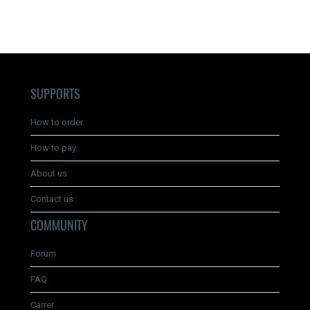
SUPPORTS
How to order
How to pay
About us
Contact us
COMMUNITY
Forum
FAQ
Carrer