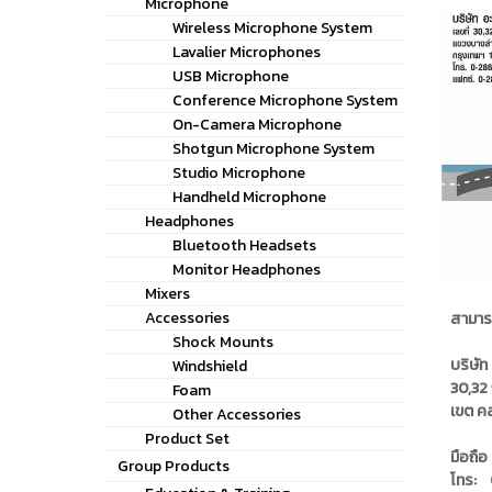
Microphone
Wireless Microphone System
Lavalier Microphones
USB Microphone
Conference Microphone System
On-Camera Microphone
Shotgun Microphone System
Studio Microphone
Handheld Microphone
Headphones
Bluetooth Headsets
Monitor Headphones
Mixers
Accessories
สามาร
Shock Mounts
บริษัท 
Windshield
30,32 
Foam
เขต ค
Other Accessories
Product Set
มือถื
Group Products
โทร: 