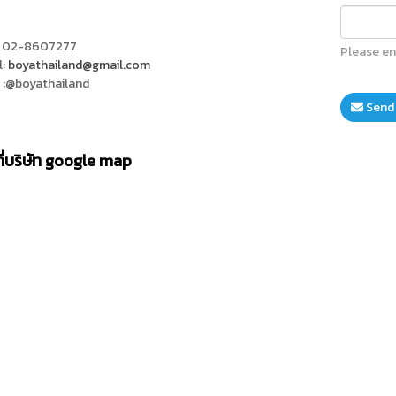
: 02-8607277
Please en
l:
boyathailand@gmail.com
e :@boyathailand
Send
ี่บริษัท google map