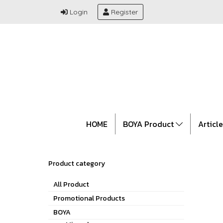
Login
Register
HOME
BOYA Product
Articl
Product category
All Product
Promotional Products
BOYA