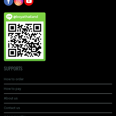
@boyathailand
SUPPORTS
How to order
How to pay
About us
Contact us