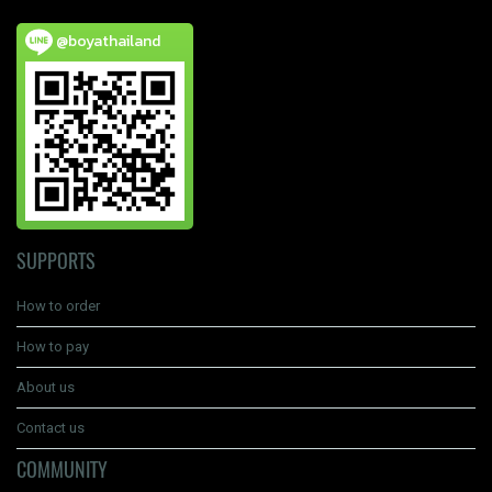
@boyathailand
SUPPORTS
How to order
How to pay
About us
Contact us
COMMUNITY