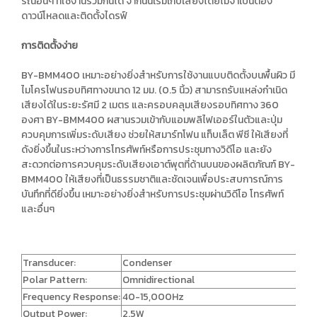
รณ์อื่นๆ ที่ใช้งานร่วมกันได้ จากนั้นเริ่มเก็บเสียงโดยไม่จำเป็นต้อง
ดาวน์โหลดและติดตั้งไดรฟ์
การติดตั้งง่าย
BY-BMM400 เหมาะอย่างยิ่งสำหรับการใช้งานแบบติดตั้งบนพื้นผิว มี
ไมโครโฟนรอบทิศทางขนาด 12 มม. (0.5 นิ้ว) สามารถรับแหล่งกำเนิด
เสียงได้ในระยะรัศมี 2 เมตร และครอบคลุมเสียงรอบทิศทาง 360
องศา BY-BMM400 ผสานรวมเข้ากับแอมพลิไฟเออร์ในตัวและปุ่ม
ควบคุมการเพิ่มระดับเสียง ช่วยให้สมาร์ทโฟน แท็บเล็ต พีซี ให้เสียงที่
ดังยิ่งขึ้นในระหว่างการโทรศัพท์หรือการประชุมทางวิดีโอ และยัง
สะดวกต่อการควบคุมระดับเสียงเอาต์พุตที่ด้านบนของผลิตภัณฑ์ BY-
BMM400 ให้เสียงที่เป็นธรรมชาติและชัดเจนเพื่อประสบการณ์การ
บันทึกที่ดียิ่งขึ้น เหมาะอย่างยิ่งสำหรับการประชุมผ่านวิดีโอ โทรศัพท์
และอื่นๆ
Transducer:
Condenser
Polar Pattern:
Omnidirectional
Frequency Response:
40-15,000Hz
Output Power:
2.5W