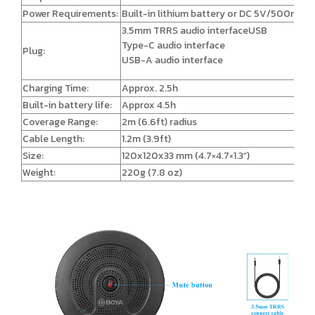
Power Requirements:
Built-in lithium battery or DC 5V/500mA
3.5mm TRRS audio interfaceUSB
Type-C audio interface
Plug:
USB-A audio interface
Charging Time:
Approx. 2.5h
Built-in battery life:
Approx 4.5h
Coverage Range:
2m (6.6ft) radius
Cable Length:
1.2m (3.9ft)
Size:
120x120x33 mm (4.7×4.7×1.3”)
Weight:
220g (7.8 oz)