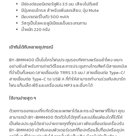
มีช่องต่อมอนิเตอร์หูฟัง 3.5 มม. เสียงไม่ดีเลย์
มีปุ่มคอนโทรล สำหรับเพิ่มลดเสียง, ปุ่ม Mute
มีแบตเตอรี่ในตัว 500 mAh
วัสดุเป็นโลหะอลูมิเนียมแข็งแรงทนทาน
น้ำหนัก 220 กรัม
เข้ากันได้กับหลายอุปกรณ์
BY-BMM400 เป็นไมโครโฟนประชุมรอบทิศทางพร้อมลำโพง เหมาะ
อย่างยิ่งสำหรับการถ่ายวิดีโอและการประชุมทางโทรศัพท์ มีสายเคเบิล
ที่จำเป็นทั้งหมด (สายเชื่อมต่อ TRRS 3.5 มม./ สายเชื่อมต่อ Type-C/
สายเชื่อมต่อ Type-C to USB A ที่ทำให้สามารถทำงานร่วมกับสมาร์ท
โฟน แท็บเล็ต พีซี และเครื่องเล่น MP3 และอื่นๆ ได้
ใช้งานง่ายสุด ๆ
ด้วยการออกแบบที่กะทัดรัดและพกพาได้และกระเป๋าพกพาที่ให้มา คุณ
สามารถนำ BY-BMM400 ติดตัวไปได้ทุกที่ และเปลี่ยนห้องใดก็ได้ให้
เป็นห้องประชุมได้อย่างง่ายดายทุกที่ทุกเวลา เพียงเชื่อมต่อเครื่องรับ
BY-BMM400 เข้ากับคอมพิวเตอร์เดสก์ท็อปหรือแล็ปท็อปหรืออุปก