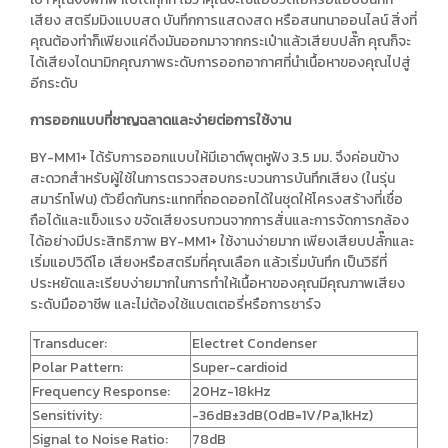
เสียง สตรีมมิงแบบสด บันทึกการแสดงสด หรือสนทนาออนไลน์ สิ่งที่
คุณต้องทำก็เพียงแค่ดึงมันออกมาจากกระเป๋าแล้วเสียบปลั๊ก คุณก็จะ
ได้เสียงไดนามิกคุณภาพระดับการออกอากาศที่นำเนื้อหาของคุณไปสู่
อีกระดับ
การออกแบบที่ชาญฉลาดและง่ายต่อการใช้งาน
BY-MM1+ ได้รับการออกแบบให้มีเอาต์พุตหูฟัง 3.5 มม. จึงค่อนข้าง
สะดวกสำหรับผู้ใช้ในการตรวจสอบกระบวนการบันทึกเสียง (ในรุ่น
สมาร์ทโฟน) ตัวยึดกันกระแทกที่ถอดออกได้ในชุดให้โครงสร้างที่เชื่อ
ถือได้และแข็งแรง ขจัดเสียงรบกวนจากการสั่นและการจัดการกล้อง
ได้อย่างมีประสิทธิภาพ BY-MM1+ ใช้งานง่ายมาก เพียงเสียบปลั๊กและ
เริ่มแอปวิดีโอ เสียงหรือสตรีมที่คุณเลือก แล้วเริ่มบันทึก เป็นวิธีที่
ประหยัดและเรียบง่ายมากในการทำให้เนื้อหาของคุณมีคุณภาพเสียง
ระดับมืออาชีพ และไม่ต้องใช้แบตเตอรี่หรือการชาร์จ
Transducer:
Electret Condenser
Polar Pattern:
Super-cardioid
Frequency Response:
20Hz-18kHz
Sensitivity:
-36dB±3dB(0dB=1V/Pa,1kHz)
Signal to Noise Ratio:
78dB