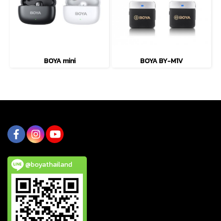
BOYA mini
BOYA BY-M1V
@boyathailand