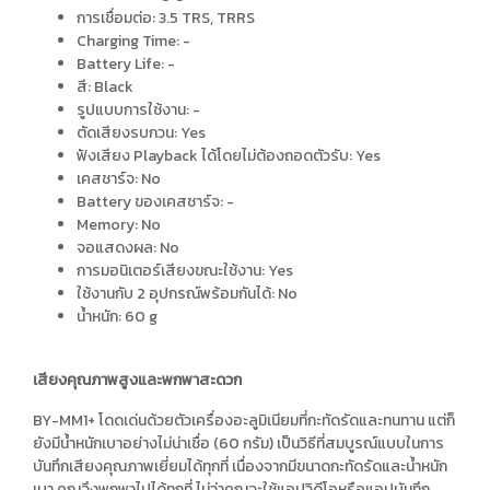
การเชื่อมต่อ: 3.5 TRS, TRRS
Charging Time: -
Battery Life: -
สี: Black
รูปแบบการใช้งาน: -
ตัดเสียงรบกวน: Yes
ฟังเสียง Playback ได้โดยไม่ต้องถอดตัวรับ: Yes
เคสชาร์จ: No
Battery ของเคสชาร์จ: -
Memory: No
จอแสดงผล: No
การมอนิเตอร์เสียงขณะใช้งาน: Yes
ใช้งานกับ 2 อุปกรณ์พร้อมกันได้: No
น้ำหนัก: 60 g
เสียงคุณภาพสูงและพกพาสะดวก
BY-MM1+ โดดเด่นด้วยตัวเครื่องอะลูมิเนียมที่กะทัดรัดและทนทาน แต่ก็
ยังมีน้ำหนักเบาอย่างไม่น่าเชื่อ (60 กรัม) เป็นวิธีที่สมบูรณ์แบบในการ
บันทึกเสียงคุณภาพเยี่ยมได้ทุกที่ เนื่องจากมีขนาดกะทัดรัดและน้ำหนัก
เบา คุณจึงพกพาไปได้ทุกที่ ไม่ว่าคุณจะใช้แอปวิดีโอหรือแอปบันทึก