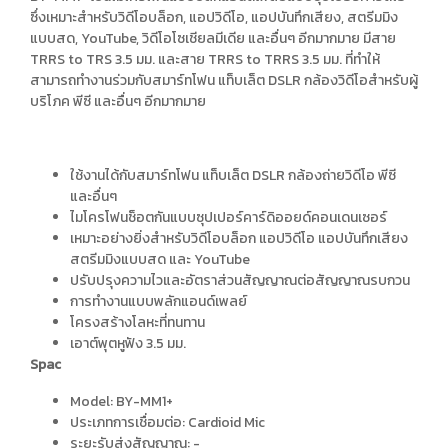
ซึ่งเหมาะสำหรับวิดีโอบล็อก, แอปวิดีโอ, แอปบันทึกเสียง, สตรีมมิง
แบบสด, YouTube, วิดีโอโซเชียลมีเดีย และอื่นๆ อีกมากมาย มีสาย
TRRS to TRS 3.5 มม. และสาย TRRS to TRRS 3.5 มม. ที่ทำให้
สามารถทำงานร่วมกับสมาร์ทโฟน แท็บเล็ต DSLR กล้องวิดีโอสำหรับผู้
บริโภค พีซี และอื่นๆ อีกมากมาย
ใช้งานได้กับสมาร์ทโฟน แท็บเล็ต DSLR กล้องถ่ายวิดีโอ พีซี
และอื่นๆ
ไมโครโฟนช็อตกันแบบซุปเปอร์คาร์ดิออยด์คอนเดนเซอร์
เหมาะอย่างยิ่งสำหรับวิดีโอบล็อก แอปวิดีโอ แอปบันทึกเสียง
สตรีมมิงแบบสด และ YouTube
ปรับปรุงความไวและอัตราส่วนสัญญาณต่อสัญญาณรบกวน
การทำงานแบบพลักแอนด์เพลย์
โครงสร้างโลหะที่ทนทาน
เอาต์พุตหูฟัง 3.5 มม.
Spac
Model: BY-MM1+
ประเภทการเชื่อมต่อ: Cardioid Mic
ระยะรับส่งสัญญาณ: -