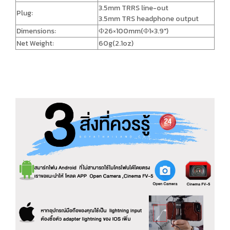
3.5mm TRRS line-out
Plug:
3.5mm TRS headphone output
Dimensions:
Ф26×100mm(Ф1×3.9")
Net Weight:
60g(2.1oz)