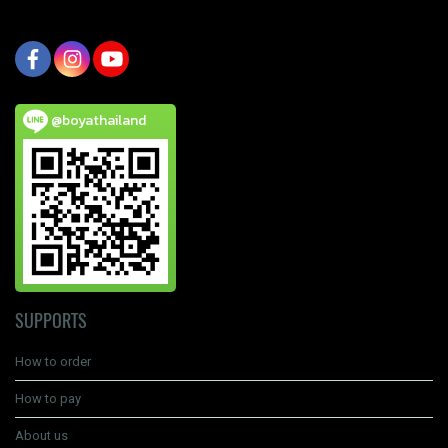
@boyathailand
SUPPORTS
How to order
How to pay
About us