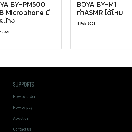
YA BY-PM500
BOYA BY-M1
B Microphone มี
ทำASMR ได้ไหม
รบ้าง
15 Feb 2021
r 2021
SUPPORTS
How to order
How to pay
About us
Contact us