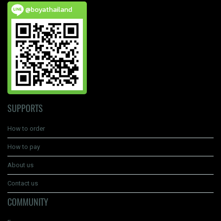
@boyathailand
SUPPORTS
How to order
How to pay
About us
Contact us
COMMUNITY