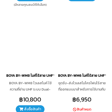
(มีหลายคุณสมบัติให้เลือก)
BOYA BY-WM8 ไมค์ไร้สาย UHF Wireless Microphone
BOYA BY-WM6 ไมค์ไร้สาย UHF Wir
BOYA BY-WM8 ไวเลสไมค์ ใช้
ชุดรับ-ส่งไวเลสไมโครโฟนไร้สาย
ความถี่ย่าน UHF ระบบ Dual-
ที่ออกแบบมาสำหรับการใช้งานกับ
Channel มีตัวส่ง 2 ชุด ตัวรับ
กล้อง กล้องวิดีโอและเครื่อง
฿10,800
฿6,950
สัญญาณ 1 ชุด ชุดรับ-ส่งไวเลส
บันทึกเสียง เหมาะสำหรับการ
ไมโครโฟนไร้สายที่ออกแบบมา
สัมภาษณ์ ที่ต้องการเสียง
สั่งซื้อสินค้า
สินค้าหมด