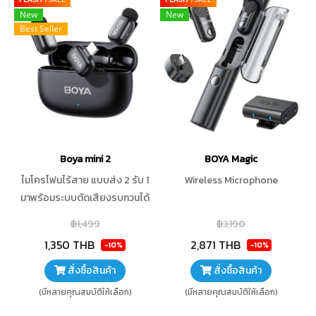
New
New
Best Seller
Boya mini 2
BOYA Magic
ไมโครโฟนไร้สาย แบบส่ง 2 รับ 1
Wireless Microphone
มาพร้อมระบบตัดเสียงรบกวนได้
ดียิ่งขึ้นด้วย Ai ใช้งานได้ไกล
฿1,499
฿3,190
สูงสุด 100 เมตร ใช้งานง่าย
1,350 THB
2,871 THB
-10%
-10%
เเสียบแล้วจับคู่อัตโนมัติ ตัวไมค์
แบตเตอรี่ ใช้งานได้ 6 ชั่วโมง หรือ
สั่งซื้อสินค้า
สั่งซื้อสินค้า
30 ชั่วโมง ถ้าใช้ร่วมกับเคสชาร์จ
(มีหลายคุณสมบัติให้เลือก)
(มีหลายคุณสมบัติให้เลือก)