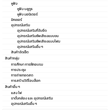
งานง่ายด้วยจอแสดงผล LCD ตัว
หูฟัง
ส่งมีช่องเสียบไมโครโฟนแบบ
หูฟัง บลูทูธ
หูฟัง มอนิเตอร์
แจ็คล็อคไม่มีหลุดแม้ถูกกระชาก
มิกเซอร์
หัวไมโครโฟนรับเสียงแบบรอบ
อุปกรณ์เสริม
ทิศทาง ใช้แบตเตอร์รี่แบบ AA
อุปกรณ์เสริมที่จับยึด
อุปกรณ์เสริมซัพเสียงแบบขน
อุปกรณ์เสริมซัพเสียงแบบโฟม
อุปกรณ์เสริมอื่น ๆ
สินค้าจัดเซ็ต
สินค้ากลุ่ม
การศึกษา การฝึกอบรม
การประชุม
การถ่ายทอดสด
การสร้างวิดีโอบล็อก
สินค้าอื่น ๆ
แสง ไฟ
ขาตั้งกล้อง และ อุปกรณ์เสริม
อุปกรณ์เสริมอื่น ๆ