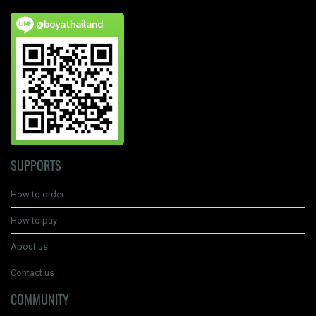
@boyathailand
SUPPORTS
How to order
How to pay
About us
Contact us
COMMUNITY