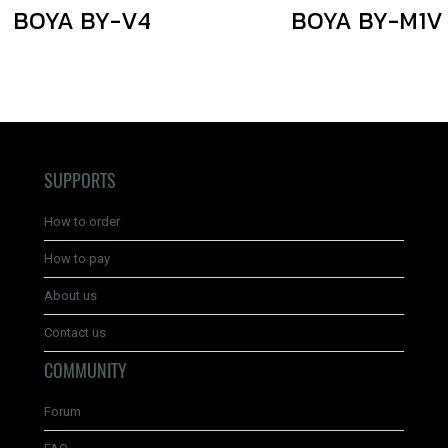
BOYA BY-V4
BOYA BY-M1V
SUPPORTS
How to order
How to pay
About us
Contact us
COMMUNITY
Forum