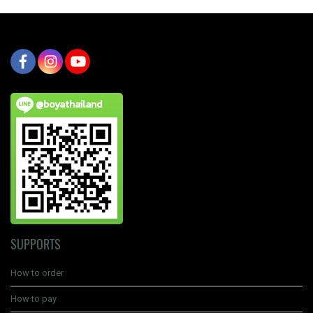
@boyathailand
SUPPORTS
How to order
How to pay