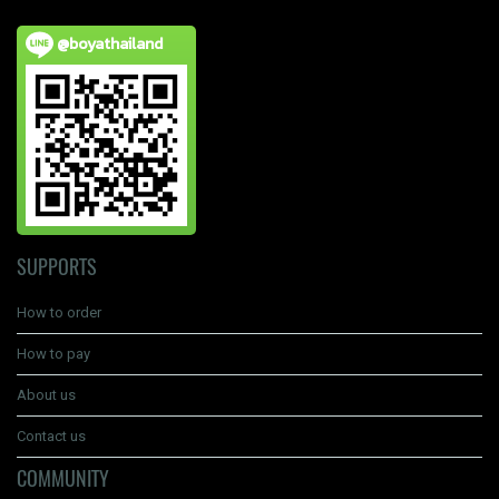
@boyathailand
SUPPORTS
How to order
How to pay
About us
Contact us
COMMUNITY