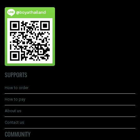
@boyathailand
SUPPORTS
How to order
How to pay
About us
Contact us
COMMUNITY