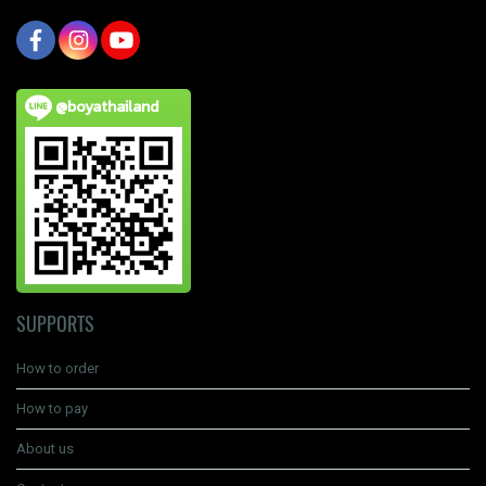
@boyathailand
SUPPORTS
How to order
How to pay
About us