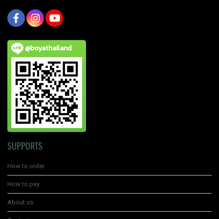
@boyathailand
SUPPORTS
How to order
How to pay
About us