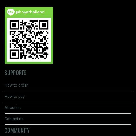
@boyathailand
SUPPORTS
How to order
How to pay
About us
Contact us
COMMUNITY