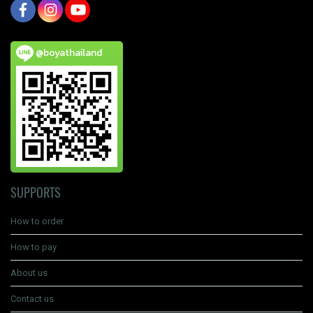
@boyathailand
SUPPORTS
How to order
How to pay
About us
Contact us