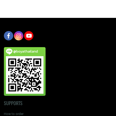
@boyathailand
SUPPORTS
How to order