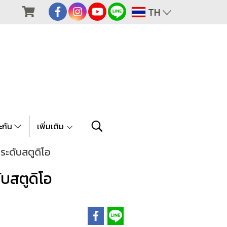
TH
ะกัน
เพิ่มเติม
ะดับสตูดิโอ
บสตูดิโอ