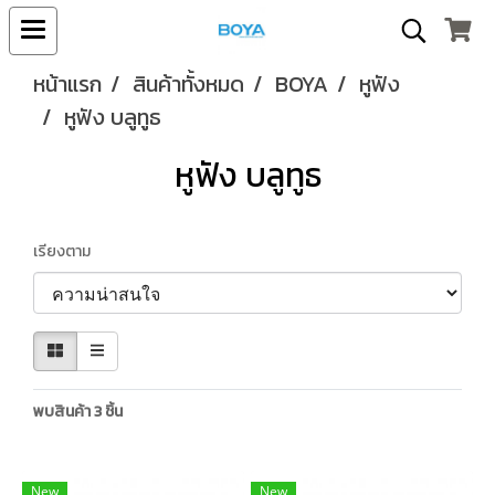
หน้าแรก
สินค้าทั้งหมด
BOYA
หูฟัง
หูฟัง บลูทูธ
หูฟัง บลูทูธ
เรียงตาม
พบสินค้า 3 ชิ้น
New
New