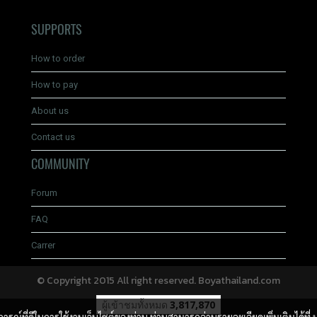
SUPPORTS
How to order
How to pay
About us
Contact us
COMMUNITY
Forum
FAQ
Carrer
© Copyright 2015 All right reserved. Boyathailand.com
ผู้เข้าชมทั้งหมด
3,817,870